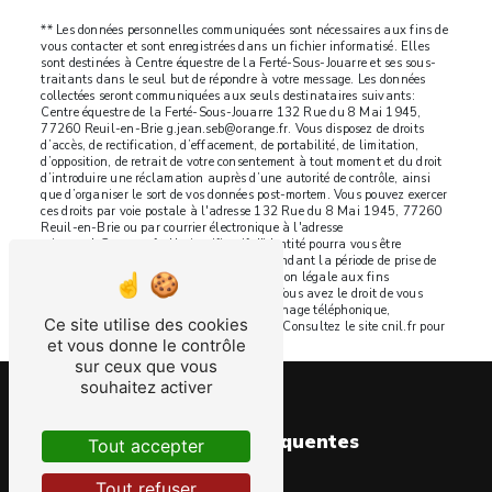
** Les données personnelles communiquées sont nécessaires aux fins de
vous contacter et sont enregistrées dans un fichier informatisé. Elles
sont destinées à Centre équestre de la Ferté-Sous-Jouarre et ses sous-
traitants dans le seul but de répondre à votre message. Les données
collectées seront communiquées aux seuls destinataires suivants:
Centre équestre de la Ferté-Sous-Jouarre 132 Rue du 8 Mai 1945,
77260 Reuil-en-Brie g.jean.seb@orange.fr. Vous disposez de droits
d’accès, de rectification, d’effacement, de portabilité, de limitation,
d’opposition, de retrait de votre consentement à tout moment et du droit
d’introduire une réclamation auprès d’une autorité de contrôle, ainsi
que d’organiser le sort de vos données post-mortem. Vous pouvez exercer
ces droits par voie postale à l'adresse 132 Rue du 8 Mai 1945, 77260
Reuil-en-Brie ou par courrier électronique à l'adresse
g.jean.seb@orange.fr. Un justificatif d'identité pourra vous être
demandé. Nous conservons vos données pendant la période de prise de
contact puis pendant la durée de prescription légale aux fins
probatoires et de gestion des contentieux. Vous avez le droit de vous
inscrire sur la liste d'opposition au démarchage téléphonique,
Ce site utilise des cookies
disponible à cette adresse:
Bloctel.gouv.fr
. Consultez le site cnil.fr pour
et vous donne le contrôle
plus d’informations sur vos droits.
sur ceux que vous
souhaitez activer
Recherches fréquentes
Tout accepter
Tout refuser