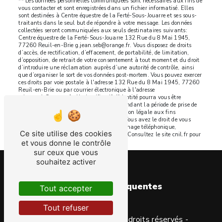
** Les données personnelles communiquées sont nécessaires aux fins de
vous contacter et sont enregistrées dans un fichier informatisé. Elles
sont destinées à Centre équestre de la Ferté-Sous-Jouarre et ses sous-
traitants dans le seul but de répondre à votre message. Les données
collectées seront communiquées aux seuls destinataires suivants:
Centre équestre de la Ferté-Sous-Jouarre 132 Rue du 8 Mai 1945,
77260 Reuil-en-Brie g.jean.seb@orange.fr. Vous disposez de droits
d’accès, de rectification, d’effacement, de portabilité, de limitation,
d’opposition, de retrait de votre consentement à tout moment et du droit
d’introduire une réclamation auprès d’une autorité de contrôle, ainsi
que d’organiser le sort de vos données post-mortem. Vous pouvez exercer
ces droits par voie postale à l'adresse 132 Rue du 8 Mai 1945, 77260
Reuil-en-Brie ou par courrier électronique à l'adresse
g.jean.seb@orange.fr. Un justificatif d'identité pourra vous être
demandé. Nous conservons vos données pendant la période de prise de
contact puis pendant la durée de prescription légale aux fins
probatoires et de gestion des contentieux. Vous avez le droit de vous
inscrire sur la liste d'opposition au démarchage téléphonique,
Ce site utilise des cookies
disponible à cette adresse:
Bloctel.gouv.fr
. Consultez le site cnil.fr pour
et vous donne le contrôle
plus d’informations sur vos droits.
sur ceux que vous
souhaitez activer
Recherches fréquentes
Tout accepter
Tout refuser
©
Vistalid
- 2026 - Tous droits réservés -